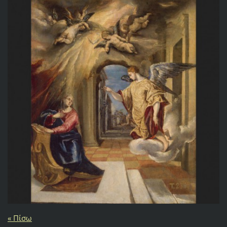
« Πίσω