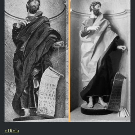
« Πίσω