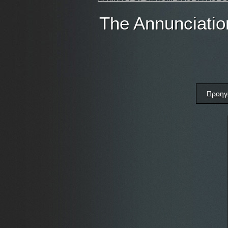
The Annunciatio
Προηγ