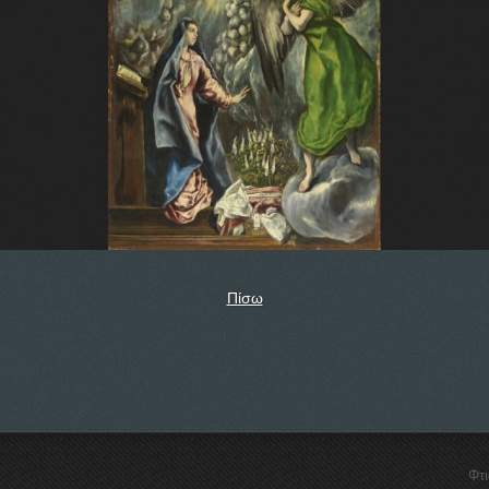
Πίσω
Φτ