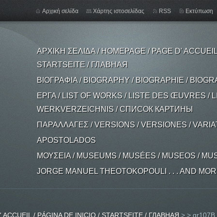
Αρχική σελίδα
Χάρτης ιστοσελίδας
RSS
Εκτύπωση
ΑΡΧΙΚΗ ΣΕΛΙΔΑ / HOMEPAGE / PAGE D' ACCUEIL /
STARTSEITE / ГЛАВНАЯ
ΒΙΟΓΡΑΦΙΑ / BIOGRAPHY / BIOGRAPHIE / BIOGR
ΕΡΓΑ / LIST OF WORKS / LISTE DES ŒUVRES / L
WERKVERZEICHNIS / СПИСОК КАРТИНЫ
ΠΑΡΑΛΛΑΓΕΣ / VERSIONS / VERSIONES / VARI
APOSTOLADOS
ΜΟΥΣΕΙΑ / MUSEUMS / MUSÉES / MUSEOS / MU
JORGE MANUEL THEOTOKOPOULI . . . AND MORE .
 ACCUEIL / PÁGINA DE INICIO / STARTSEITE / ГЛАВНАЯ
>
>
gr107B.