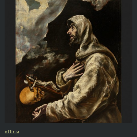
« Πίσω