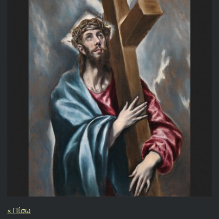
« Πίσω