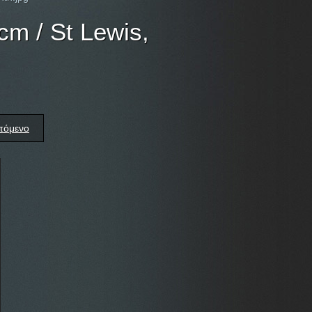
cm / St Lewis,
πόμενο