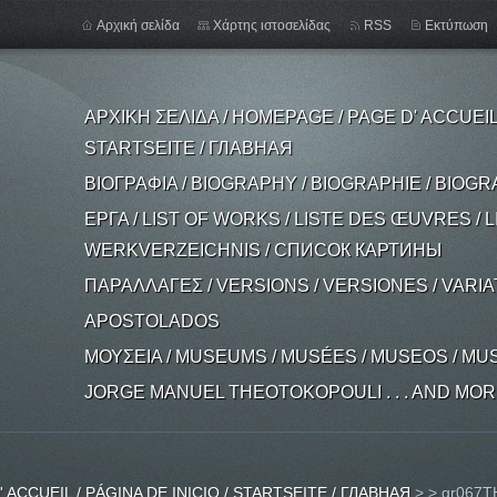
Αρχική σελίδα
Χάρτης ιστοσελίδας
RSS
Εκτύπωση
ΑΡΧΙΚΗ ΣΕΛΙΔΑ / HOMEPAGE / PAGE D' ACCUEIL /
STARTSEITE / ГЛАВНАЯ
ΒΙΟΓΡΑΦΙΑ / BIOGRAPHY / BIOGRAPHIE / BIOGR
ΕΡΓΑ / LIST OF WORKS / LISTE DES ŒUVRES / L
WERKVERZEICHNIS / СПИСОК КАРТИНЫ
ΠΑΡΑΛΛΑΓΕΣ / VERSIONS / VERSIONES / VARI
APOSTOLADOS
ΜΟΥΣΕΙΑ / MUSEUMS / MUSÉES / MUSEOS / MU
JORGE MANUEL THEOTOKOPOULI . . . AND MORE .
 ACCUEIL / PÁGINA DE INICIO / STARTSEITE / ГЛАВНАЯ
>
>
gr067TH