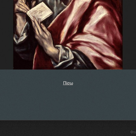
Πίσω
Φτ