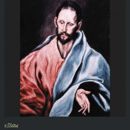
« Πίσω