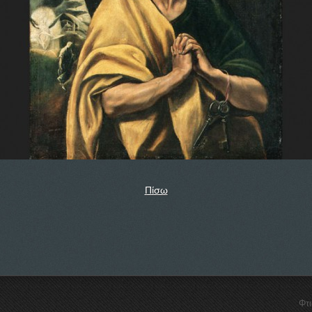
Πίσω
Φτ