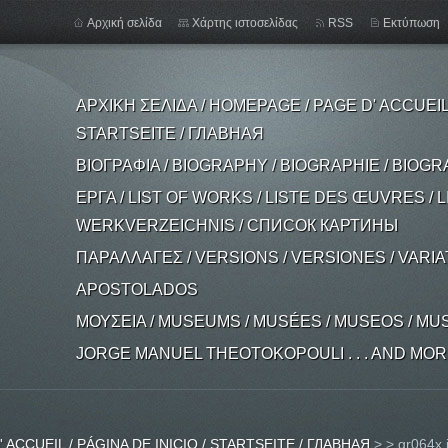
Αρχική σελίδα
Χάρτης ιστοσελίδας
RSS
Εκτύπωση
ΑΡΧΙΚΗ ΣΕΛΙΔΑ / HOMEPAGE / PAGE D' ACCUEIL /
STARTSEITE / ГЛАВНАЯ
ΒΙΟΓΡΑΦΙΑ / BIOGRAPHY / BIOGRAPHIE / BIOGR
ΕΡΓΑ / LIST OF WORKS / LISTE DES ŒUVRES / L
WERKVERZEICHNIS / СПИСОК КАРТИНЫ
ΠΑΡΑΛΛΑΓΕΣ / VERSIONS / VERSIONES / VARI
APOSTOLADOS
ΜΟΥΣΕΙΑ / MUSEUMS / MUSÉES / MUSEOS / MU
JORGE MANUEL THEOTOKOPOULI . . . AND MORE .
 ACCUEIL / PÁGINA DE INICIO / STARTSEITE / ГЛАВНАЯ
>
>
gr064x.