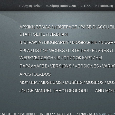
Αρχική σελίδα
Χάρτης ιστοσελίδας
RSS
Εκτύπωση
ΑΡΧΙΚΗ ΣΕΛΙΔΑ / HOMEPAGE / PAGE D' ACCUEIL /
STARTSEITE / ГЛАВНАЯ
ΒΙΟΓΡΑΦΙΑ / BIOGRAPHY / BIOGRAPHIE / BIOGR
ΕΡΓΑ / LIST OF WORKS / LISTE DES ŒUVRES / L
WERKVERZEICHNIS / СПИСОК КАРТИНЫ
ΠΑΡΑΛΛΑΓΕΣ / VERSIONS / VERSIONES / VARI
APOSTOLADOS
ΜΟΥΣΕΙΑ / MUSEUMS / MUSÉES / MUSEOS / MU
JORGE MANUEL THEOTOKOPOULI . . . AND MORE .
 ACCUEIL / PÁGINA DE INICIO / STARTSEITE / ГЛАВНАЯ
>
>
gr026.j