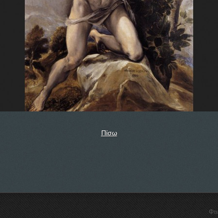
Πίσω
Φτ