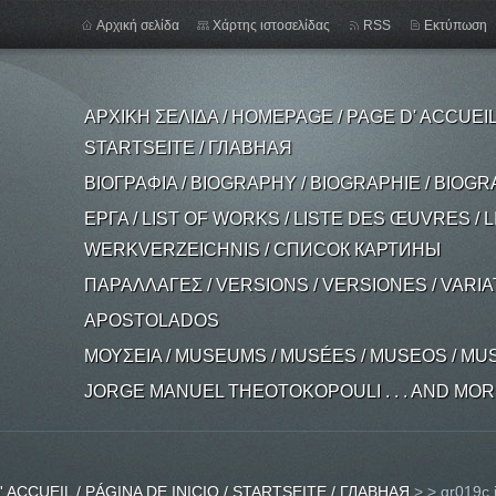
Αρχική σελίδα
Χάρτης ιστοσελίδας
RSS
Εκτύπωση
ΑΡΧΙΚΗ ΣΕΛΙΔΑ / HOMEPAGE / PAGE D' ACCUEIL /
STARTSEITE / ГЛАВНАЯ
ΒΙΟΓΡΑΦΙΑ / BIOGRAPHY / BIOGRAPHIE / BIOGR
ΕΡΓΑ / LIST OF WORKS / LISTE DES ŒUVRES / L
WERKVERZEICHNIS / СПИСОК КАРТИНЫ
ΠΑΡΑΛΛΑΓΕΣ / VERSIONS / VERSIONES / VARI
APOSTOLADOS
ΜΟΥΣΕΙΑ / MUSEUMS / MUSÉES / MUSEOS / MU
JORGE MANUEL THEOTOKOPOULI . . . AND MORE .
 ACCUEIL / PÁGINA DE INICIO / STARTSEITE / ГЛАВНАЯ
>
>
gr019c.