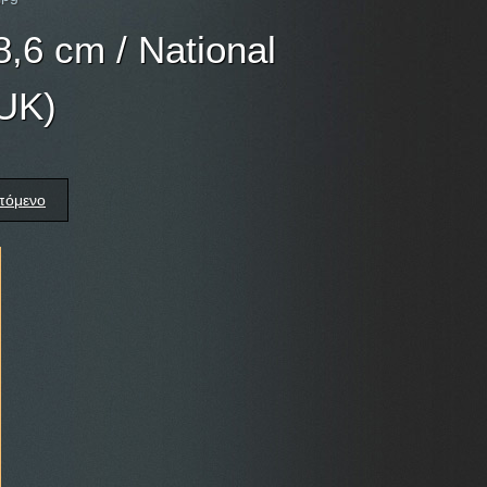
8,6 cm / National
 UK)
πόμενο