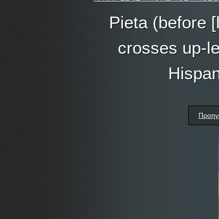
Pieta (before [
crosses up-le
Hispan
Προηγ