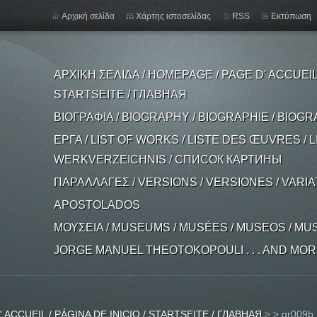
Αρχική σελίδα
Χάρτης ιστοσελίδας
RSS
Εκτύπωση
ΑΡΧΙΚΗ ΣΕΛΙΔΑ / HOMEPAGE / PAGE D' ACCUEIL /
STARTSEITE / ГЛАВНАЯ
ΒΙΟΓΡΑΦΙΑ / BIOGRAPHY / BIOGRAPHIE / BIOGR
ΕΡΓΑ / LIST OF WORKS / LISTE DES ŒUVRES / L
WERKVERZEICHNIS / СПИСОК КАРТИНЫ
ΠΑΡΑΛΛΑΓΕΣ / VERSIONS / VERSIONES / VARI
APOSTOLADOS
ΜΟΥΣΕΙΑ / MUSEUMS / MUSÉES / MUSEOS / MU
JORGE MANUEL THEOTOKOPOULI . . . AND MORE .
 ACCUEIL / PÁGINA DE INICIO / STARTSEITE / ГЛАВНАЯ
>
>
gr009b.